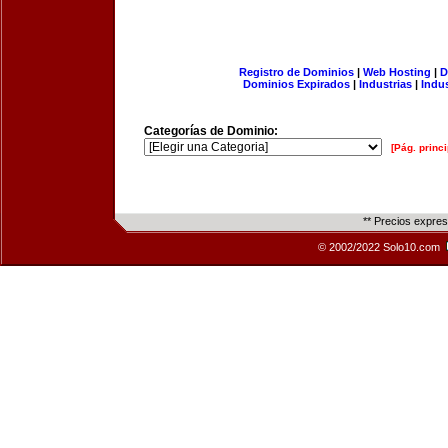
Registro de Dominios
|
Web Hosting
|
D
Dominios Expirados
|
Industrias
|
Indu
Categorías de Dominio:
[Pág. princi
** Precios expre
© 2002/2022 Solo10.com