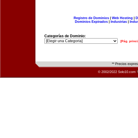
Registro de Dominios
|
Web Hosting
|
D
Dominios Expirados
|
Industrias
|
Indu
Categorías de Dominio:
[Pág. princi
** Precios expre
© 2002/2022 Solo10.com