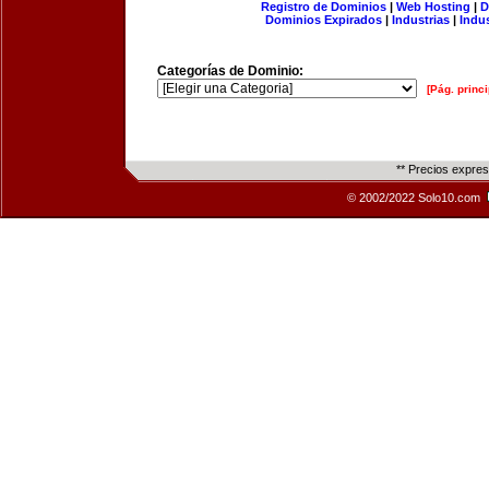
Registro de Dominios
|
Web Hosting
|
D
Dominios Expirados
|
Industrias
|
Indu
Categorías de Dominio:
[Pág. princi
** Precios expre
© 2002/2022 Solo10.com