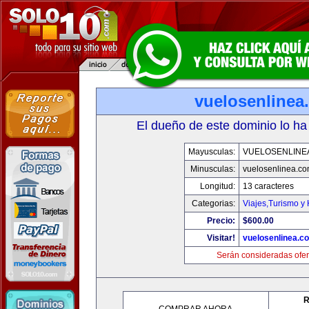
vuelosenlinea
El dueño de este dominio lo ha
Mayusculas:
VUELOSENLINE
Minusculas:
vuelosenlinea.c
Longitud:
13 caracteres
Categorias:
Viajes,Turismo y
Precio:
$600.00
Visitar!
vuelosenlinea.c
Serán consideradas ofer
R