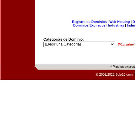
Registro de Dominios
|
Web Hosting
|
D
Dominios Expirados
|
Industrias
|
Indu
Categorías de Dominio:
[Pág. princi
** Precios expre
© 2002/2022 Solo10.com