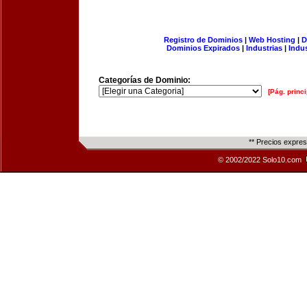
Registro de Dominios
|
Web Hosting
|
D
Dominios Expirados
|
Industrias
|
Indu
Categorías de Dominio:
[Pág. princi
** Precios expre
© 2002/2022 Solo10.com