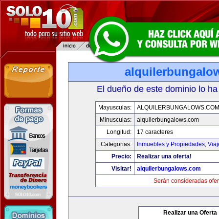
alquilerbungalo
El dueño de este dominio lo ha
Mayusculas:
ALQUILERBUNGALOWS.CO
Minusculas:
alquilerbungalows.com
Longitud:
17 caracteres
Categorias:
Inmuebles y Propiedades
,
Via
Precio:
Realizar una oferta!
Visitar!
alquilerbungalows.com
Serán consideradas ofer
Realizar una Oferta