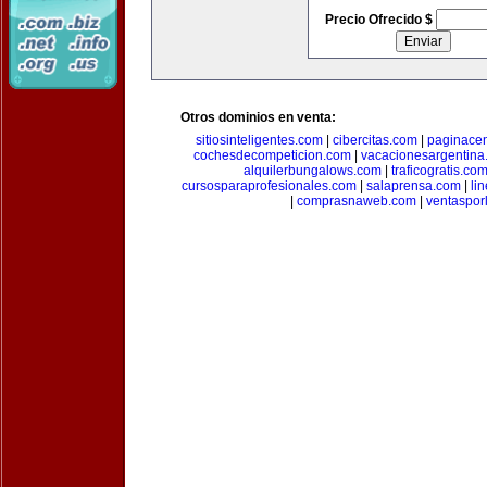
Precio Ofrecido $
Otros dominios en venta:
sitiosinteligentes.com
|
cibercitas.com
|
paginacen
cochesdecompeticion.com
|
vacacionesargentina
alquilerbungalows.com
|
traficogratis.co
cursosparaprofesionales.com
|
salaprensa.com
|
li
|
comprasnaweb.com
|
ventaspo