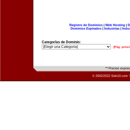
Registro de Dominios
|
Web Hosting
|
D
Dominios Expirados
|
Industrias
|
Indu
Categorías de Dominio:
[Pág. princi
** Precios expre
© 2002/2022 Solo10.com