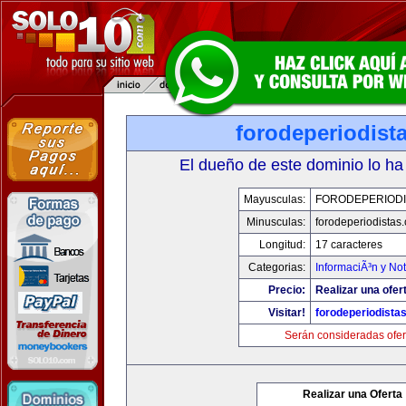
forodeperiodist
El dueño de este dominio lo ha
Mayusculas:
FORODEPERIODI
Minusculas:
forodeperiodistas
Longitud:
17 caracteres
Categorias:
InformaciÃ³n y Not
Precio:
Realizar una ofer
Visitar!
forodeperiodista
Serán consideradas ofer
Realizar una Oferta