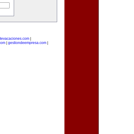
devacaciones.com
|
.com
|
gestiondeempresa.com
|