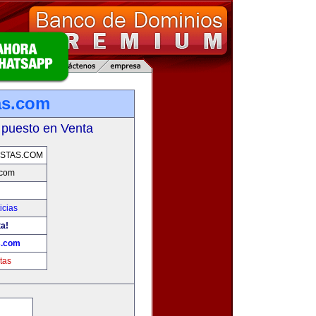
as.com
 puesto en Venta
STAS.COM
.com
icias
ta!
s.com
tas