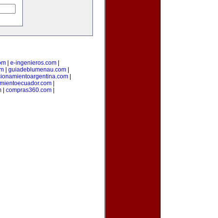
om
|
e-ingenieros.com
|
om
|
guiadeblumenau.com
|
cionamientoargentina.com
|
amientoecuador.com
|
m
|
compras360.com
|