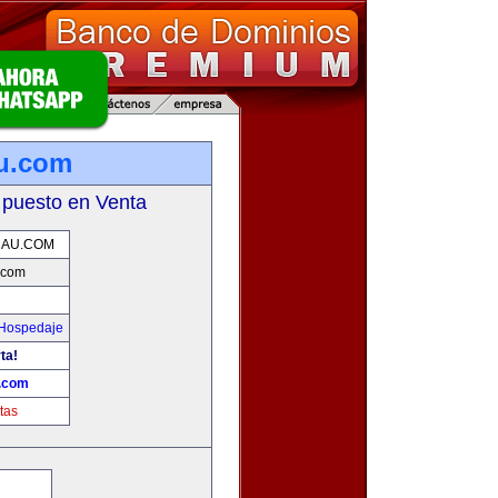
u.com
 puesto en Venta
NAU.COM
.com
 Hospedaje
ta!
.com
tas