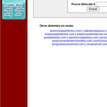
Precio Ofrecido $
Otros dominios en venta:
anunciospuertorico.com
|
cafedemaquina.c
empresadefamilia.com
|
empresasdeinternet.c
guiadewebs.com
|
opinionciudadana.com
|
posi
posicionamientocolombia.com
|
posicion
programacionenred.com
|
comprahost.co