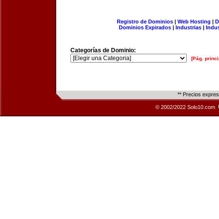
Registro de Dominios
|
Web Hosting
|
D
Dominios Expirados
|
Industrias
|
Indu
Categorías de Dominio:
[Pág. princi
** Precios expre
© 2002/2022 Solo10.com