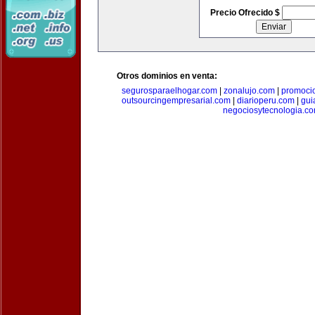
Precio Ofrecido $
Otros dominios en venta:
segurosparaelhogar.com
|
zonalujo.com
|
promoci
outsourcingempresarial.com
|
diarioperu.com
|
gui
negociosytecnologia.c