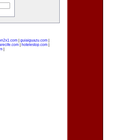
on2x1.com
|
guiaiguazu.com
|
arecife.com
|
hotelestop.com
|
om
|