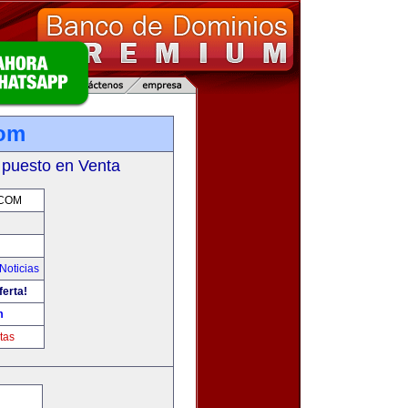
com
 puesto en Venta
.COM
Noticias
ferta!
m
tas