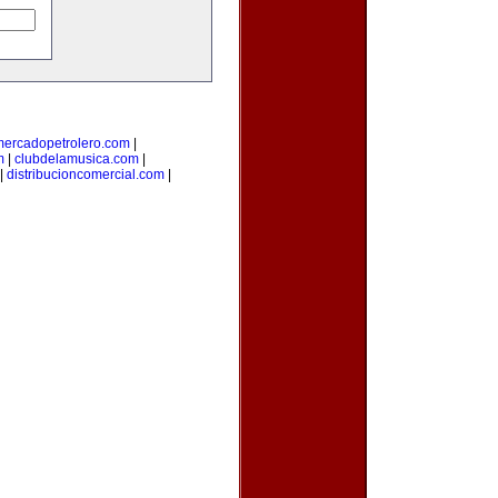
mercadopetrolero.com
|
m
|
clubdelamusica.com
|
|
distribucioncomercial.com
|