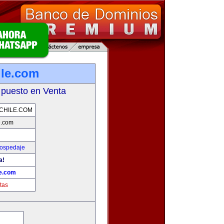
ile.com
 puesto en Venta
CHILE.COM
e.com
Hospedaje
a!
le.com
tas