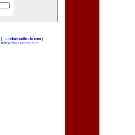
|
importaciondirecta.com
|
|
marketingextremo.com
|