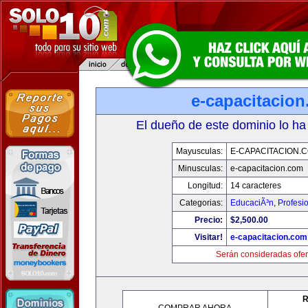
e-capacitacio
El dueño de este dominio lo ha
Mayusculas:
E-CAPACITACION.
Minusculas:
e-capacitacion.com
Longitud:
14 caracteres
Categorias:
EducaciÃ³n
,
Profesi
Precio:
$2,500.00
Visitar!
e-capacitacion.com
Serán consideradas ofer
R