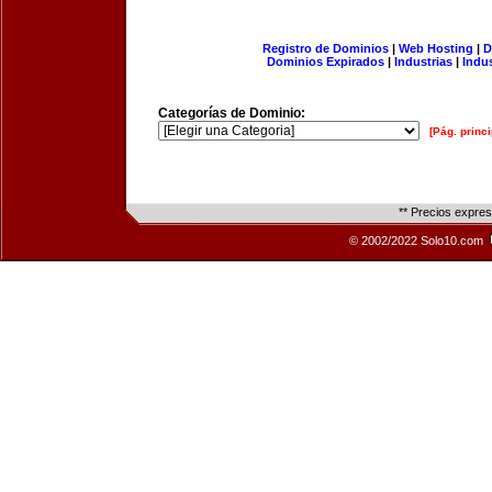
Registro de Dominios
|
Web Hosting
|
D
Dominios Expirados
|
Industrias
|
Indu
Categorías de Dominio:
[Pág. princi
** Precios expre
© 2002/2022 Solo10.com