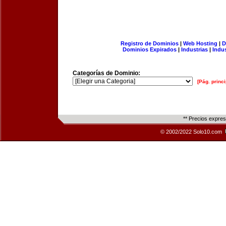
Registro de Dominios
|
Web Hosting
|
D
Dominios Expirados
|
Industrias
|
Indu
Categorías de Dominio:
[Pág. princi
** Precios expre
© 2002/2022 Solo10.com