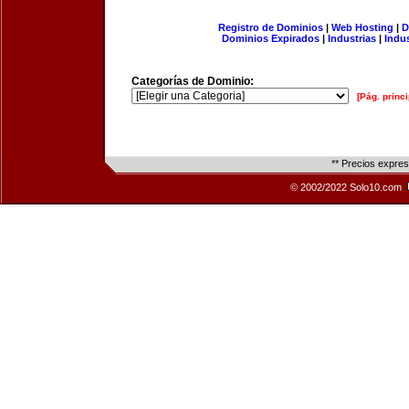
Registro de Dominios
|
Web Hosting
|
D
Dominios Expirados
|
Industrias
|
Indu
Categorías de Dominio:
[Pág. princi
** Precios expre
© 2002/2022 Solo10.com