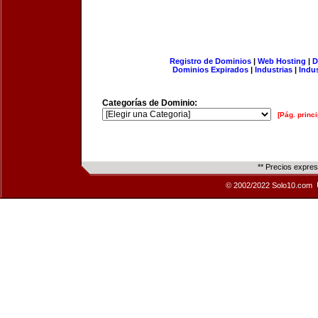
Registro de Dominios
|
Web Hosting
|
D
Dominios Expirados
|
Industrias
|
Indu
Categorías de Dominio:
[Pág. princi
** Precios expre
© 2002/2022 Solo10.com