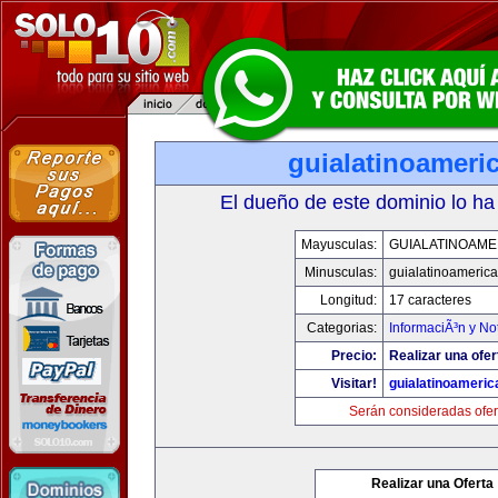
guialatinoameri
El dueño de este dominio lo ha
Mayusculas:
GUIALATINOAME
Minusculas:
guialatinoameric
Longitud:
17 caracteres
Categorias:
InformaciÃ³n y Not
Precio:
Realizar una ofer
Visitar!
guialatinoameri
Serán consideradas ofer
Realizar una Oferta