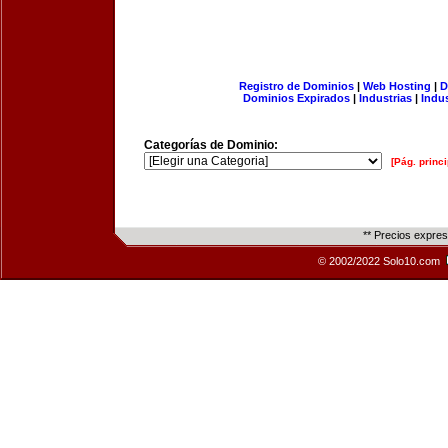
Registro de Dominios
|
Web Hosting
|
D
Dominios Expirados
|
Industrias
|
Indu
Categorías de Dominio:
[Pág. princi
** Precios expre
© 2002/2022 Solo10.com