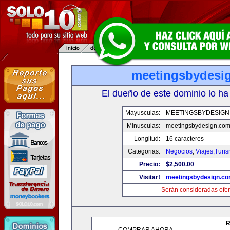
meetingsbydesi
El dueño de este dominio lo ha
Mayusculas:
MEETINGSBYDESIGN
Minusculas:
meetingsbydesign.co
Longitud:
16 caracteres
Categorias:
Negocios
,
Viajes,Turi
Precio:
$2,500.00
Visitar!
meetingsbydesign.c
Serán consideradas ofer
R