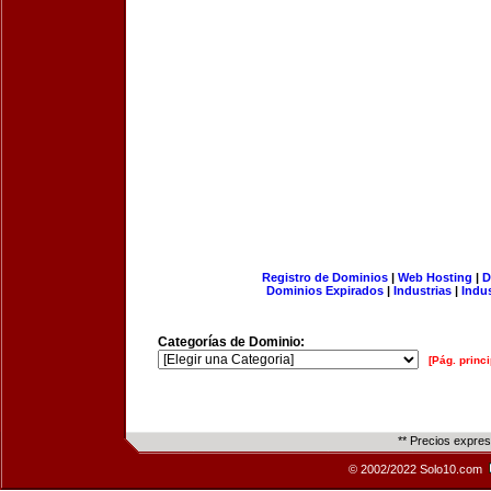
Registro de Dominios
|
Web Hosting
|
D
Dominios Expirados
|
Industrias
|
Indu
Categorías de Dominio:
[Pág. princi
** Precios expre
© 2002/2022 Solo10.com