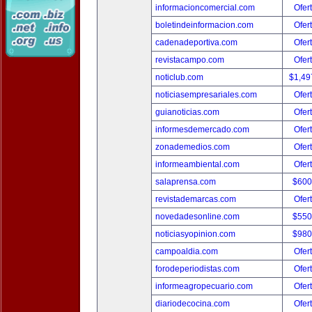
informacioncomercial.com
Ofer
boletindeinformacion.com
Ofer
cadenadeportiva.com
Ofer
revistacampo.com
Ofer
noticlub.com
$1,49
noticiasempresariales.com
Ofer
guianoticias.com
Ofer
informesdemercado.com
Ofer
zonademedios.com
Ofer
informeambiental.com
Ofer
salaprensa.com
$600
revistademarcas.com
Ofer
novedadesonline.com
$550
noticiasyopinion.com
$980
campoaldia.com
Ofer
forodeperiodistas.com
Ofer
informeagropecuario.com
Ofer
diariodecocina.com
Ofer