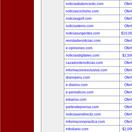
noticiasbaloncesto.com
Ofer
noticiasciclismo.com
Ofer
noticiasgolf.com
Ofer
noticiastenis.com
Ofer
noticiasurgentes.com
$10,0
revistadenoticias.com
Ofer
e-opiniones.com
Ofer
noticiasdigitales.com
$2,50
cazadordenoticias.com
Ofer
informacionexclusiva.com
Ofer
diarioperu.com
Ofer
e-diarios.com
Ofer
e-periodicos.com
Ofer
ediarios.com
Ofer
partesdeprensa.com
Ofer
noticiasendirecto.com
Ofer
informacionpractica.com
Ofer
infodiario.com
$2,00