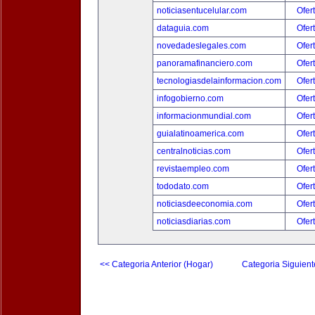
noticiasentucelular.com
Ofer
dataguia.com
Ofer
novedadeslegales.com
Ofer
panoramafinanciero.com
Ofer
tecnologiasdelainformacion.com
Ofer
infogobierno.com
Ofer
informacionmundial.com
Ofer
guialatinoamerica.com
Ofer
centralnoticias.com
Ofer
revistaempleo.com
Ofer
tododato.com
Ofer
noticiasdeeconomia.com
Ofer
noticiasdiarias.com
Ofer
<< Categoria Anterior (Hogar)
Categoria Siguient